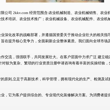
公司 2kkv.com 经营范围含:农业机械制造、农业机械销售、
业技术培训、农业技术推广；农业机械设备、农业机械配件、农业机
企业深化改革的战略部署，并遵循国资委关于推动企业壮大的相关指
，旨在提升核心竞争力，全面刷新企业整体素质。我们面向全球市场
合作交流，强强联手，共同发展壮大。在客户层面中力求广泛 建立稳
针对较为复杂、繁琐的行业资质注册申请咨询有着丰富的实操经验，
”的原则,立足于高新技术，科学管理，拥有现代化的生产、检测及
企业，它为客户提供综合的、专业现代化装修解决方案。为消费者提