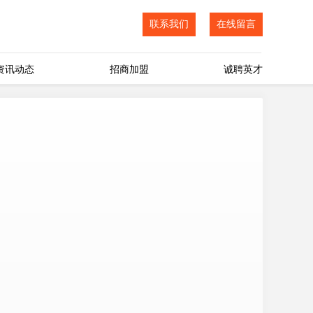
联系我们
在线留言
资讯动态
招商加盟
诚聘英才