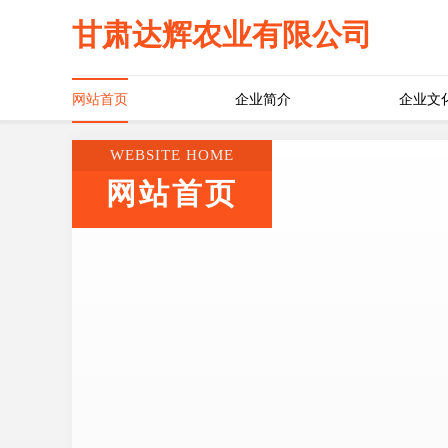
甘肃达辉农业有限公司
网站首页
企业简介
企业文
WEBSITE HOME
网站首页