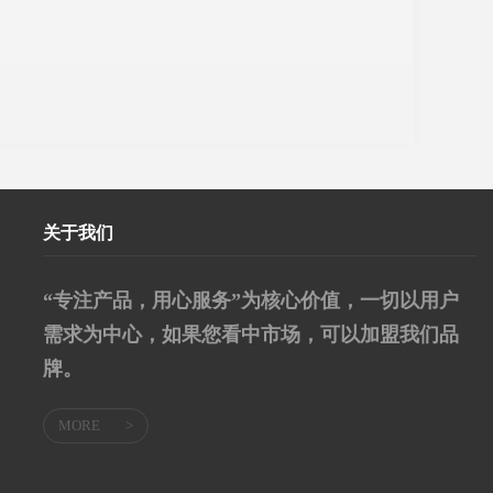
关于我们
“专注产品，用心服务”为核心价值，一切以用户
需求为中心，如果您看中市场，可以加盟我们品
牌。
MORE
>