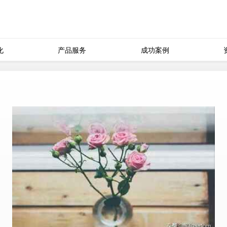
化
产品服务
成功案例